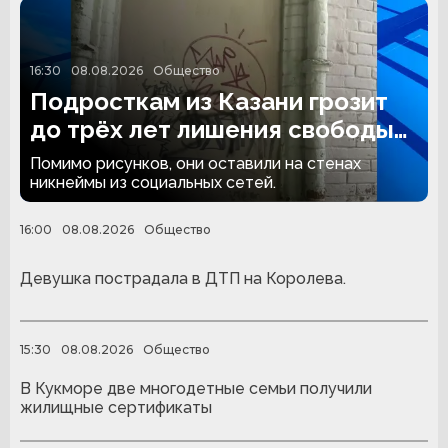
16:30
08.08.2026
Общество
Подросткам из Казани грозит
до трёх лет лишения свободы
за граффити
Помимо рисунков, они оставили на стенах
никнеймы из социальных сетей.
16:00
08.08.2026
Общество
Девушка пострадала в ДТП на Королева.
15:30
08.08.2026
Общество
В Кукморе две многодетные семьи получили
жилищные сертификаты