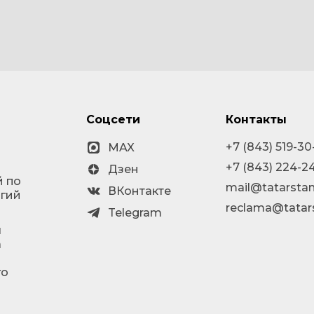
Соцсети
Контакты
+7 (843) 519-30
MAX
+7 (843) 224-2
Дзен
й по
mail@tatarstan
ВКонтакте
огий
reclama@tatar
Telegram
я
а
го