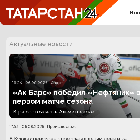
Нов
Актуальные новости
18:24
06.08.2026
Спорт
«Ак Барс» победил «Нефтяник» 
первом матче сезона
Игра состоялась в Альметьевске.
17:53
06.08.2026
Происшествия
В Куюках пенсионер предлагал детям деньги за