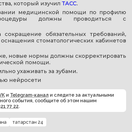
тва, который изучил 
ТАСС
.
азании медицинской помощи по профилю 
процедуры должны проводиться с 
 сокращение обязательных требований, 
 оснащения стоматологических кабинетов 
ске, новые нормы должны скорректировать 
гической помощи.
вильно ухаживать за зубами. 
ью нейросети 
VK
и
Telegram-канал
и следите за актуальными
сного события, сообщите об этом нашим
321 77 22
.
ана
татарстан 24