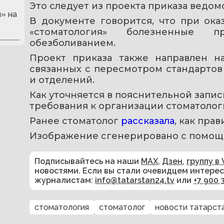
Это следует из проекта приказа ведомс
» на
В документе говорится, что при ок
«стоматология» болезненные 
обезболиванием.
Проект приказа также направлен на
связанных с пересмотром стандартов
и отделений.
Как уточняется в пояснительной запи
требования к организации стоматоло
Ранее стоматолог 
рассказала
, как пра
Изображение сгенерировано с помощ
Подписывайтесь на наши
MAX
,
Дзен
,
группу в 
новостями. Если вы стали очевидцем интере
журналистам:
info@tatarstan24.tv
или
+7 900 
стоматология
стоматолог
новости татарст