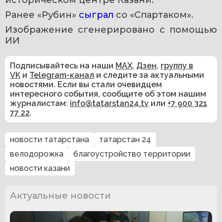
Ранее «Рубин» 
сыграл 
со «Спартаком».
Изображение сгенерировано с помощью 
ИИ
Подписывайтесь на наши
MAX
,
Дзен
,
группу в
VK
и
Telegram-канал
и следите за актуальными
новостями. Если вы стали очевидцем
интересного события, сообщите об этом нашим
журналистам:
info@tatarstan24.tv
или
+7 900 321
77 22
.
новости татарстана
татарстан 24
велодорожка
благоустройство территории
новости казани
Актуальные новости