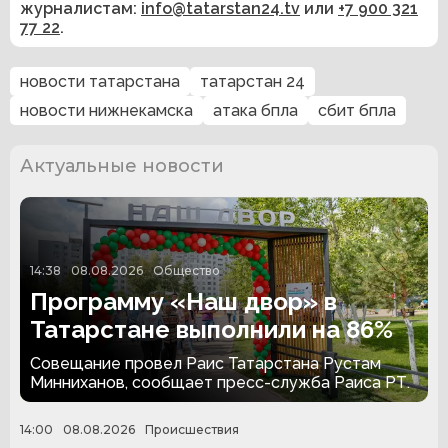
журналистам:
info@tatarstan24.tv
или
+7 900 321
77 22
.
новости татарстана
татарстан 24
новости нижнекамска
атака бпла
сбит бпла
Актуальные новости
14:38
08.08.2026
Общество
Программу «Наш двор» в
Татарстане выполнили на 86%
Совещание провел Раис Татарстана Рустам
Минниханов, сообщает пресс-служба Раиса РТ.
14:00
08.08.2026
Происшествия