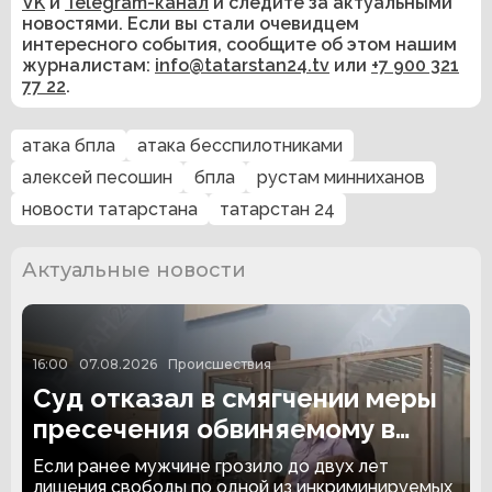
VK
и
Telegram-канал
и следите за актуальными
новостями. Если вы стали очевидцем
интересного события, сообщите об этом нашим
журналистам:
info@tatarstan24.tv
или
+7 900 321
77 22
.
атака бпла
атака бесспилотниками
алексей песошин
бпла
рустам минниханов
новости татарстана
татарстан 24
Актуальные новости
16:00
07.08.2026
Происшествия
Суд отказал в смягчении меры
пресечения обвиняемому в
жестоком избиении женщины
Если ранее мужчине грозило до двух лет
лишения свободы по одной из инкриминируемых