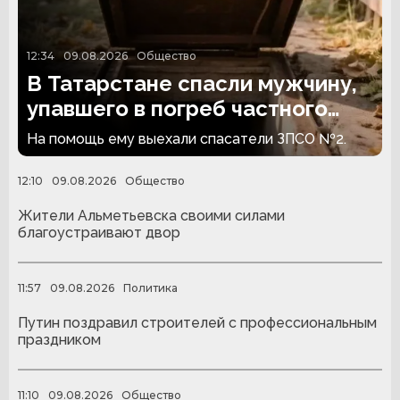
12:34
09.08.2026
Общество
В Татарстане спасли мужчину,
упавшего в погреб частного
дома
На помощь ему выехали спасатели ЗПСО №2.
12:10
09.08.2026
Общество
Жители Альметьевска своими силами
благоустраивают двор
11:57
09.08.2026
Политика
Путин поздравил строителей с профессиональным
праздником
11:10
09.08.2026
Общество