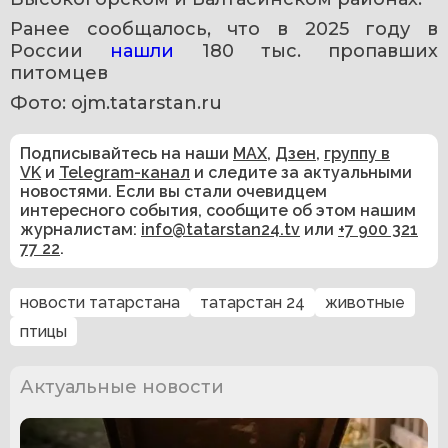
Ранее сообщалось, что в 2025 году в 
России 
нашли 
180 тыс. пропавших 
питомцев
Фото: ojm.tatarstan.ru
Подписывайтесь на наши
MAX
,
Дзен
,
группу в
VK
и
Telegram-канал
и следите за актуальными
новостями. Если вы стали очевидцем
интересного события, сообщите об этом нашим
журналистам:
info@tatarstan24.tv
или
+7 900 321
77 22
.
новости татарстана
татарстан 24
животные
птицы
Актуальные новости