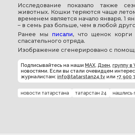
Исследование показало также се
животных. Кошки теряются чаще летом,
временем является начало января. 1 ян
– в семь раз больше, чем в любой друг
Ранее мы 
писали
, что щенок корги
спасательного отряда.
Изображение сгенерировано с помощ
Подписывайтесь на наши
MAX
,
Дзен
,
группу в 
новостями. Если вы стали очевидцем интере
журналистам:
info@tatarstan24.tv
или
+7 900 
новости татарстана
татарстан 24
нашлись 