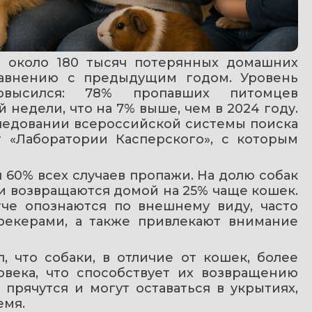
 около 180 тысяч потерянных домашних 
авнению с предыдущим годом. Уровень 
высился: 78% пропавших питомцев 
недели, что на 7% выше, чем в 2024 году. 
ледовании всероссийской системы поиска 
животных Pet911 и сервиса PetKa от «Лаборатории Касперского», с которым 
 60% всех случаев пропажи. На долю собак 
и возвращаются домой на 25% чаще кошек. 
гче опознаются по внешнему виду, часто 
екерами, а также привлекают внимание 
 что собаки, в отличие от кошек, более 
века, что способствует их возвращению 
прячутся и могут оставаться в укрытиях, 
емя.