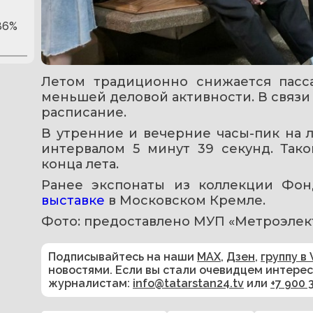
86%
Летом традиционно снижается пасса
меньшей деловой активности. В связи 
расписание.
В утренние и вечерние часы-пик на л
интервалом 5 минут 39 секунд. Так
конца лета.
Ранее экспонаты из коллекции Фо
выставке
 в Московском Кремле.
Фото: предоставлено МУП «Метроэлек
Подписывайтесь на наши
MAX
,
Дзен
,
группу в 
новостями. Если вы стали очевидцем интере
журналистам:
info@tatarstan24.tv
или
+7 900 