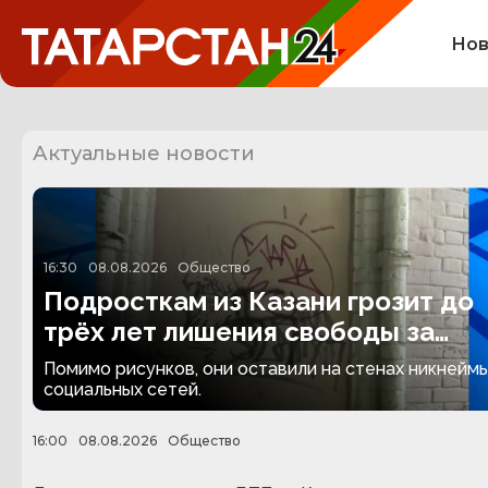
Нов
Актуальные новости
16:30
08.08.2026
Общество
Подросткам из Казани грозит до
трёх лет лишения свободы за
граффити
Помимо рисунков, они оставили на стенах никнеймы
социальных сетей.
16:00
08.08.2026
Общество