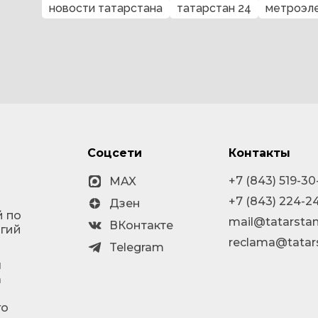
новости татарстана
татарстан 24
метроэл
Соцсети
Контакты
+7 (843) 519-30
MAX
+7 (843) 224-2
Дзен
й по
mail@tatarstan
ВКонтакте
огий
reclama@tatar
Telegram
я
а
го