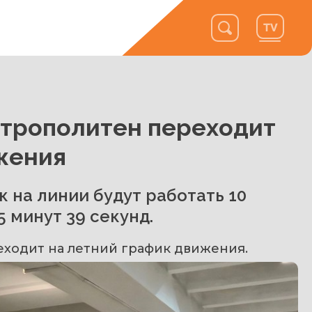
етрополитен переходит
жения
к на линии будут работать 10
 минут 39 секунд.
еходит на летний график движения.