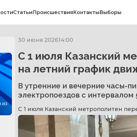
ости
Статьи
Происшествия
Контакты
Выборы
30 июня 2026
14:00
С 1 июля Казанский м
на летний график дви
В утренние и вечерние часы-пи
электропоездов с интервалом 5
 из
С 1 июля Казанский метрополитен пер