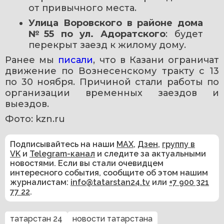
от привычного места.
Улица Воровского в районе дома 
№55 по ул. Адоратского
: будет 
перекрыт заезд к жилому дому.
Ранее мы 
писали
, что в Казани ограничат 
движение по Вознесенскому тракту с 13 
по 30 ноября. Причиной стали работы по 
организации временных заездов и 
выездов.
Фото: kzn.ru
Подписывайтесь на наши
MAX
,
Дзен
,
группу в
VK
и
Telegram-канал
и следите за актуальными
новостями. Если вы стали очевидцем
интересного события, сообщите об этом нашим
журналистам:
info@tatarstan24.tv
или
+7 900 321
77 22
.
татарстан 24
новости татарстана