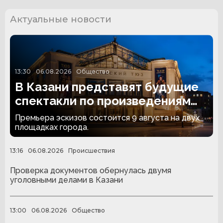
Актуальные новости
13:30
06.08.2026
Общество
В Казани представят будущие
спектакли по произведениям
Льва Толстого
Премьера эскизов состоится 9 августа на двух
площадках города.
13:16
06.08.2026
Происшествия
Проверка документов обернулась двумя
уголовными делами в Казани
13:00
06.08.2026
Общество