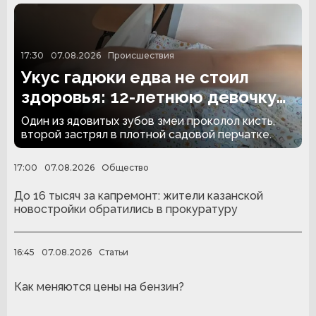
17:30
07.08.2026
Происшествия
Укус гадюки едва не стоил
здоровья: 12-летнюю девочку
спасли врачи КДМЦ
Один из ядовитых зубов змеи проколол кисть,
второй застрял в плотной садовой перчатке.
17:00
07.08.2026
Общество
До 16 тысяч за капремонт: жители казанской
новостройки обратились в прокуратуру
16:45
07.08.2026
Статьи
Как меняются цены на бензин?