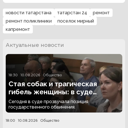
новости татарстана
татарстан 24
ремонт
ремонт поликлиники
поселок мирный
капремонт
Актуальные новости
18:30
10.08.2026
Общество
Стая собак и трагическая
гибель женщины: в суде
прозвучал запрос на наказание
Сегодня в суде прозвучала позиция
государственного обвинения.
18:00
10.08.2026
Общество