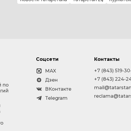
Соцсети
Контакты
+7 (843) 519-30
MAX
+7 (843) 224-2
Дзен
й по
mail@tatarstan
ВКонтакте
огий
reclama@tatar
Telegram
я
а
го