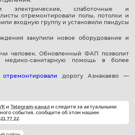
и электрические, слаботочные и 
листы отремонтировали полы, потолки и 
оили входную группу и установили пандусы 
ждения закупили новое оборудование и 
ячи человек. Обновленный ФАП позволит 
ю медико-санитарную помощь в более 
 
отремонтировали 
дорогу Азнакаево — 
VK
и
Telegram-канал
и следите за актуальными
сного события, сообщите об этом нашим
321 77 22
.
ий район