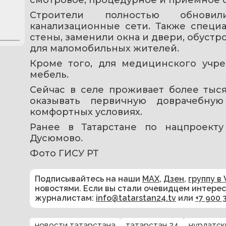
Строители полностью обновил
канализационные сети. Также специа
стены, заменили окна и двери, обустр
для маломобильных жителей.
Кроме того, для медицинского учре
мебель.
Сейчас в селе проживает более тыс
оказывать первичную доврачебну
комфортных условиях.
Ранее в Татарстане по нацпроекту
Дусюмово.
Фото ГИСУ РТ
Подписывайтесь на наши
MAX
,
Дзен
,
группу в 
новостями. Если вы стали очевидцем интере
журналистам:
info@tatarstan24.tv
или
+7 900 
новости татарстана
татарстан 24
нурлатск