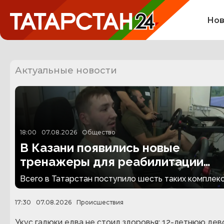
Нов
Актуальные новости
18:00
07.08.2026
Общество
В Казани появились новые
тренажеры для реабилитации
людей с ампутациями
Всего в Татарстан поступило шесть таких комплекс
17:30
07.08.2026
Происшествия
Укус гадюки едва не стоил здоровья: 12-летнюю дев