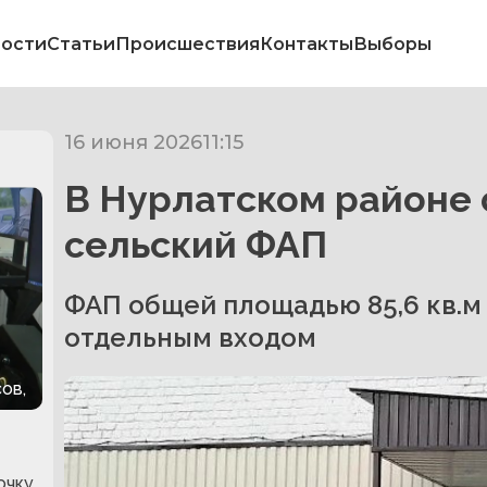
ости
Статьи
Происшествия
Контакты
Выборы
16 июня 2026
11:15
В Нурлатском районе
сельский ФАП
ФАП общей площадью 85,6 кв.м
отдельным входом
ов,
очку