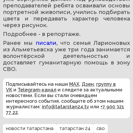
преподавателей ребята осваивали основы 
портретной живописи, учились подбирать 
цвета и передавать характер человека 
через рисунок.
Подробнее - в репортаже.
Ранее мы 
писали
, что семья Ларионовых 
из Альметьевска уже три года занимается 
волонтёрской деятельностью и 
доставляет гуманитарную помощь в зону 
СВО.
Подписывайтесь на наши
MAX
,
Дзен
,
группу в
VK
и
Telegram-канал
и следите за актуальными
новостями. Если вы стали очевидцем
интересного события, сообщите об этом нашим
журналистам:
info@tatarstan24.tv
или
+7 900 321
77 22
.
новости татарстана
татарстан 24
сво