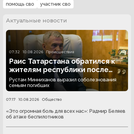
помощь сво
участник сво
Актуальные новости
07:32
10.08.2026
Происшествия
Раис Татарстана обратился к
жителям республики после
атаки БПЛА на Нижнекамск
Рустам Минниханов выразил соболезнования
семьям погибших
07:17
10.08.2026
Общество
«Это огромная боль для всех нас»: Радмир Беляев
об атаке беспилотников