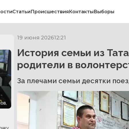
ости
Статьи
Происшествия
Контакты
Выборы
19 июня 2026
12:21
История семьи из Тата
родители в волонтерс
За плечами семьи десятки пое
ов,
очку