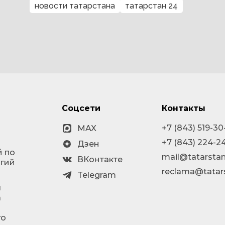
новости татарстана
татарстан 24
Соцсети
Контакты
+7 (843) 519-30
MAX
+7 (843) 224-2
Дзен
й по
mail@tatarstan
ВКонтакте
огий
reclama@tatar
Telegram
я
а
го