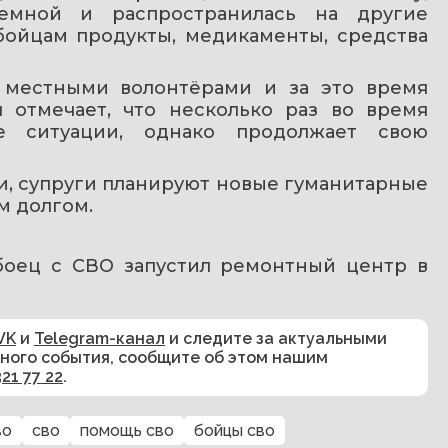
емной и распространилась на другие 
бойцам продукты, медикаменты, средства 
 местными волонтёрами и за это время 
 отмечает, что несколько раз во время 
е ситуации, однако продолжает свою 
, супруги планируют новые гуманитарные 
м долгом.
боец с СВО запустил ремонтный центр в 
VK
и
Telegram-канал
и следите за актуальными
сного события, сообщите об этом нашим
321 77 22
.
во
сво
помощь сво
бойцы сво