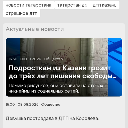
новости татарстана
татарстан 24
дтп казань
страшное дтп
Актуальные новости
16:30
08.08.2026
Общество
Подросткам из Казани грозит
до трёх лет лишения свободы
за граффити
Помимо рисунков, они оставили на стенах
никнеймы из социальных сетей.
16:00
08.08.2026
Общество
Девушка пострадала в ДТП на Королева.