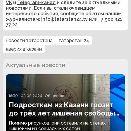
VK
и
Telegram-канал
и следите за актуальными
новостями. Если вы стали очевидцем
интересного события, сообщите об этом нашим
журналистам:
info@tatarstan24.tv
или
+7 900 321
77 22
.
новости татарстана
татарстан 24
авария в казани
Актуальные новости
16:30
08.08.2026
Общество
Подросткам из Казани грозит
до трёх лет лишения свободы
за граффити
Помимо рисунков, они оставили на стенах
никнеймы из социальных сетей.