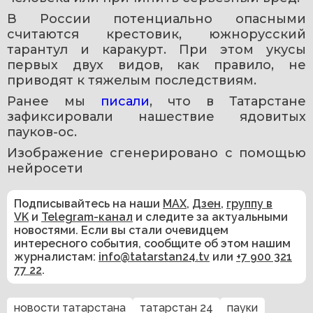
В России потенциально опасными 
считаются крестовик, южнорусский 
тарантул и каракурт. При этом укусы 
первых двух видов, как правило, не 
приводят к тяжелым последствиям.
Ранее мы 
писали
, что в Татарстане 
зафиксировали нашествие ядовитых 
пауков-ос.
Изображение сгенерировано с помощью 
нейросети
Подписывайтесь на наши
MAX
,
Дзен
,
группу в
VK
и
Telegram-канал
и следите за актуальными
новостями. Если вы стали очевидцем
интересного события, сообщите об этом нашим
журналистам:
info@tatarstan24.tv
или
+7 900 321
77 22
.
новости татарстана
татарстан 24
пауки