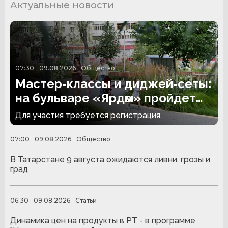
Актуальные новости
07:30
09.08.2026
Общество
Мастер-классы и диджей-сеты:
на бульваре «Ярдәм» пройдет
инклюзивная дискотека
Для участия требуется регистрация.
07:00
09.08.2026
Общество
В Татарстане 9 августа ожидаются ливни, грозы и
град
06:30
09.08.2026
Статьи
Динамика цен на продукты в РТ - в программе