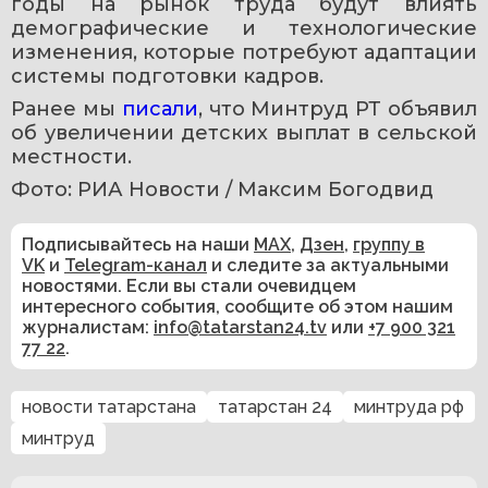
годы на рынок труда будут влиять 
демографические и технологические 
изменения, которые потребуют адаптации 
системы подготовки кадров.
Ранее мы 
писали
, что Минтруд РТ объявил 
об увеличении детских выплат в сельской 
местности.
Фото: РИА Новости / Максим Богодвид
Подписывайтесь на наши
MAX
,
Дзен
,
группу в
VK
и
Telegram-канал
и следите за актуальными
новостями. Если вы стали очевидцем
интересного события, сообщите об этом нашим
журналистам:
info@tatarstan24.tv
или
+7 900 321
77 22
.
новости татарстана
татарстан 24
минтруда рф
минтруд