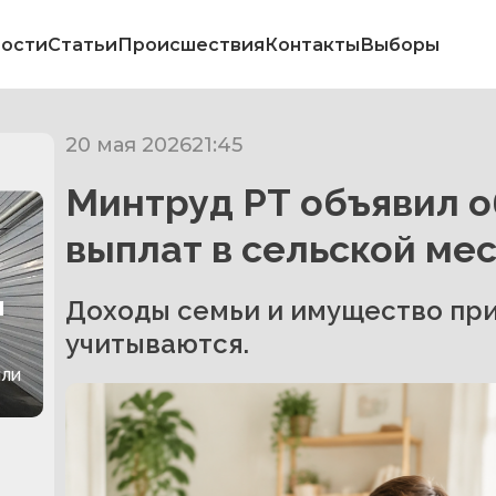
ости
Статьи
Происшествия
Контакты
Выборы
20 мая 2026
21:45
Минтруд РТ объявил о
выплат в сельской ме
и
Доходы семьи и имущество при
учитываются.
или