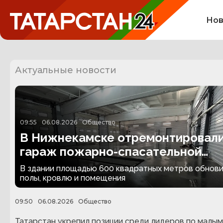
Нов
Актуальные новости
09:55
06.08.2026
Общество
В Нижнекамске отремонтировал
гараж пожарно-спасательной
части
В здании площадью 600 квадратных метров обнов
полы, кровлю и помещения
09:50
06.08.2026
Общество
Татарстан укрепил позиции среди лидеров по малым