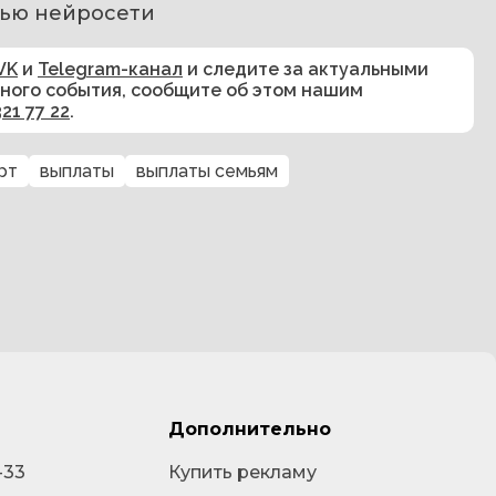
ью нейросети 
VK
и
Telegram-канал
и следите за актуальными
сного события, сообщите об этом нашим
321 77 22
.
рт
выплаты
выплаты семьям
Дополнительно
-33
Купить рекламу