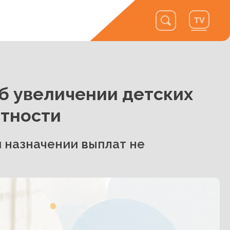
б увеличении детских
стности
 назначении выплат не