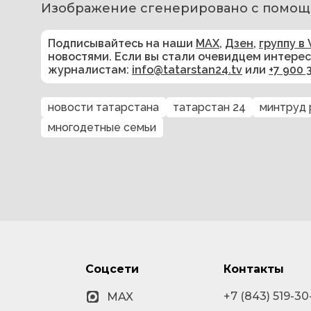
Изображение сгенерировано с помощ
Подписывайтесь на наши
MAX
,
Дзен
,
группу в 
новостями. Если вы стали очевидцем интере
журналистам:
info@tatarstan24.tv
или
+7 900 
новости татарстана
татарстан 24
минтруд 
многодетные семьи
Соцсети
Контакты
+7 (843) 519-30
MAX