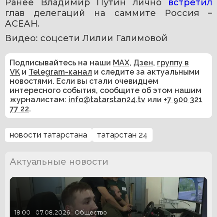
Ранее Владимир Путин лично 
встретил 
глав делегаций на саммите Россия – 
АСЕАН. 
Видео: соцсети Лилии Галимовой
Подписывайтесь на наши
MAX
,
Дзен
,
группу в
VK
и
Telegram-канал
и следите за актуальными
новостями. Если вы стали очевидцем
интересного события, сообщите об этом нашим
журналистам:
info@tatarstan24.tv
или
+7 900 321
77 22
.
новости татарстана
татарстан 24
Актуальные новости
18:00
07.08.2026
Общество