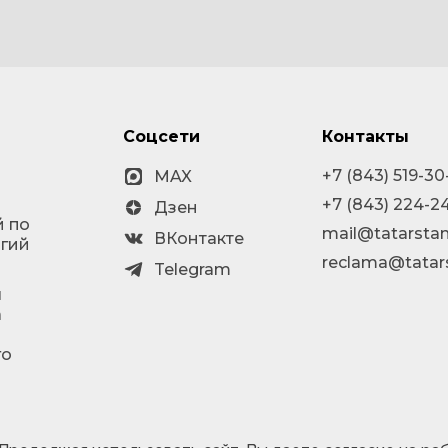
Соцсети
Контакты
+7 (843) 519-30
MAX
+7 (843) 224-2
Дзен
й по
mail@tatarstan
ВКонтакте
огий
reclama@tatar
Telegram
я
а
го