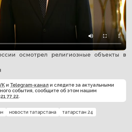
оссии осмотрел религиозные объекты в 
я
VK
и
Telegram-канал
и следите за актуальными
сного события, сообщите об этом нашим
321 77 22
.
ан
новости татарстана
татарстан 24