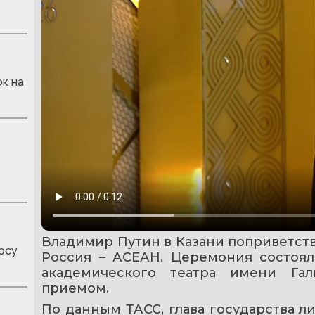
к на
Владимир Путин в Казани поприветство
осу
Россия – АСЕАН. Церемония состояла
академического театра имени Гал
приемом.
По данным ТАСС, глава государства л