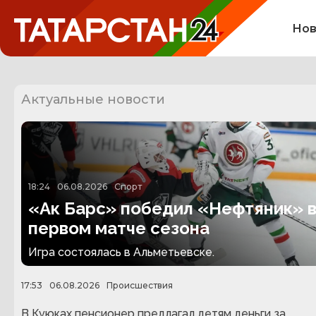
Нов
Актуальные новости
18:24
06.08.2026
Спорт
«Ак Барс» победил «Нефтяник» 
первом матче сезона
Игра состоялась в Альметьевске.
17:53
06.08.2026
Происшествия
В Куюках пенсионер предлагал детям деньги за