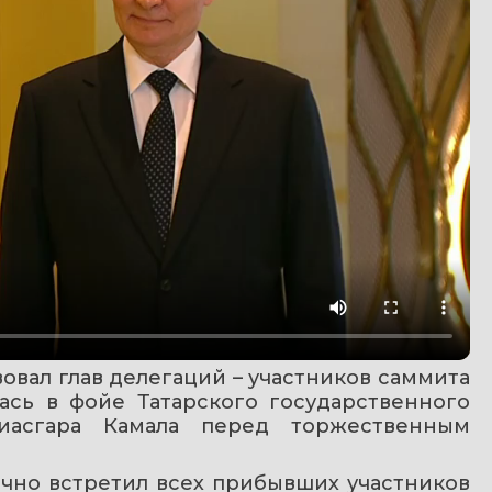
вал глав делегаций – участников саммита 
сь в фойе Татарского государственного 
иасгара Камала перед торжественным 
ично встретил всех прибывших участников 