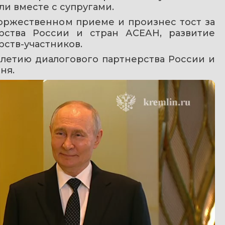
и вместе с супругами.
оржественном приеме и произнес тост за 
рства России и стран АСЕАН, развитие 
рств-участников.
етию диалогового партнерства России и 
ня.