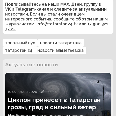
Подписывайтесь на наши
MAX
,
Дзен
,
группу в
VK
и
Telegram-канал
и следите за актуальными
новостями. Если вы стали очевидцем
интересного события, сообщите об этом нашим
журналистам:
info@tatarstan24.tv
или
+7 900 321
77 22
.
тополиный пух
новости татарстана
татарстан 24
новости альметьевска
Актуальные новости
14:43
06.08.2026
Общество
Циклон принесет в Татарстан
грозы, град и сильный ветер
Наиболее сложные погодные условия