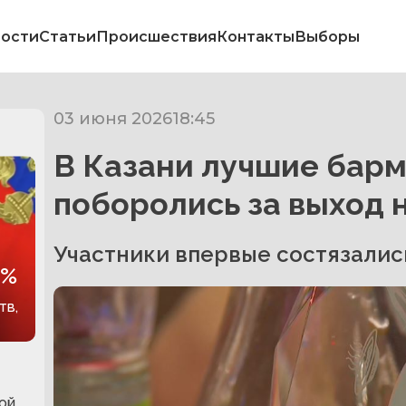
ости
Статьи
Происшествия
Контакты
Выборы
03 июня 2026
18:45
В Казани лучшие бар
поборолись за выход 
Участники впервые состязались
6%
тв,
ой