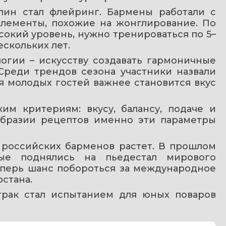
ин стал флейринг. Бармены работали с 
лементы, похожие на жонглирование. По 
сокий уровень, нужно тренироваться по 5–
скольких лет.
гии – искусству создавать гармоничные 
Среди трендов сезона участники назвали 
я молодых гостей важнее становится вкус 
м критериям: вкусу, балансу, подаче и 
образии рецептов именно эти параметры 
 российских барменов растет. В прошлом 
ые поднялись на пьедестал мирового 
еперь шанс побороться за международное 
рстана.
трак стал испытанием для юных поваров 