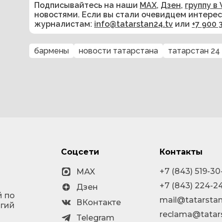
Подписывайтесь на наши
MAX
,
Дзен
,
группу в 
новостями. Если вы стали очевидцем интере
журналистам:
info@tatarstan24.tv
или
+7 900 
бармены
новости татарстана
татарстан 24
Соцсети
Контакты
+7 (843) 519-30
MAX
+7 (843) 224-2
Дзен
й по
mail@tatarstan
ВКонтакте
огий
reclama@tatar
Telegram