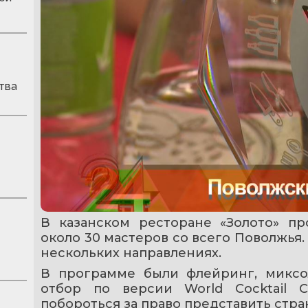
тва
В казанском ресторане «Золото» пр
около 30 мастеров со всего Поволжья.
нескольких направлениях.
В программе были флейринг, миксол
отбор по версии World Cocktail C
побороться за право представить стра