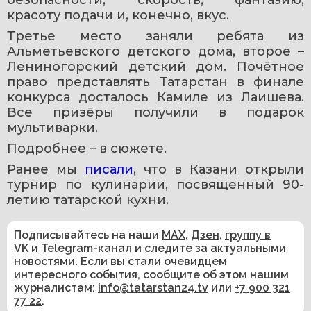
красоту подачи и, конечно, вкус.
Третье место заняли ребята из 
Альметьевского детского дома, второе – 
Лениногорский детский дом. Почётное 
право представлять Татарстан в финале 
конкурса досталось Камиле из Лаишева. 
Все призёры получили в подарок 
мультиварки.
Подробнее – в сюжете.
Ранее мы 
писали
, что в Казани открыли 
турнир по кулинарии, посвященный 90-
летию татарской кухни.
Подписывайтесь на наши
MAX
,
Дзен
,
группу в
VK
и
Telegram-канал
и следите за актуальными
новостями. Если вы стали очевидцем
интересного события, сообщите об этом нашим
журналистам:
info@tatarstan24.tv
или
+7 900 321
77 22
.