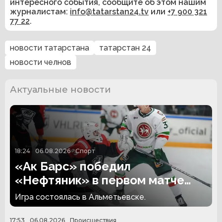
интересного события, сообщите об этом нашим
журналистам:
info@tatarstan24.tv
или
+7 900 321
77 22
.
новости татарстана
татарстан 24
новости челнов
Актуальные новости
18:24
06.08.2026
Спорт
«Ак Барс» победил
«Нефтяник» в первом матче
сезона
Игра состоялась в Альметьевске.
17:53
06.08.2026
Происшествия