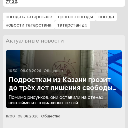
77 22
.
погода в татарстане
прогноз погоды
погода
новости татарстана
татарстан 24
Актуальные новости
16:30
08.08.2026
Общество
Подросткам из Казани грозит
до трёх лет лишения свободы
за граффити
Помимо рисунков, они оставили на стенах
никнеймы из социальных сетей.
16:00
08.08.2026
Общество