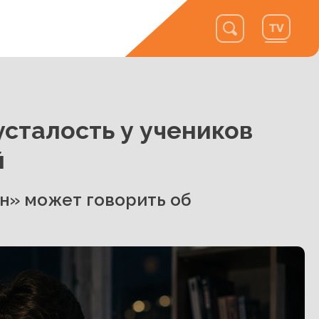
усталость у учеников
й
н» может говорить об