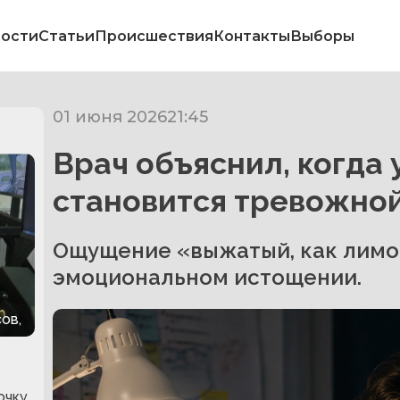
ости
Статьи
Происшествия
Контакты
Выборы
01 июня 2026
21:45
Врач объяснил, когда 
становится тревожно
Ощущение «выжатый, как лимо
эмоциональном истощении.
ов,
очку