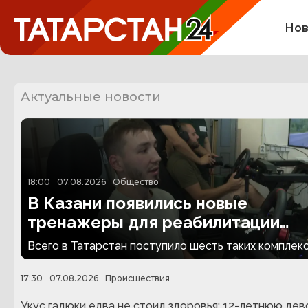
Нов
Актуальные новости
18:00
07.08.2026
Общество
В Казани появились новые
тренажеры для реабилитации
людей с ампутациями
Всего в Татарстан поступило шесть таких комплекс
17:30
07.08.2026
Происшествия
Укус гадюки едва не стоил здоровья: 12-летнюю дев