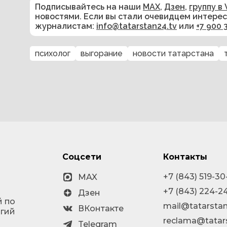
Подписывайтесь на наши
MAX
,
Дзен
,
группу в 
новостями. Если вы стали очевидцем интере
журналистам:
info@tatarstan24.tv
или
+7 900 
психолог
выгорание
новости татарстана
Соцсети
Контакты
+7 (843) 519-30
MAX
+7 (843) 224-2
Дзен
й по
mail@tatarstan
ВКонтакте
огий
reclama@tatar
Telegram