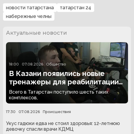
новости татарстана
татарстан 24
набережные челны
Актуальные новости
18:00
07.08.2026
Общество
В Казани появились новые
тренажеры для реабилитации
людей с ампутациями
Всего в Татарстан поступило шесть таких
комплексов,
17:30
07.08.2026
Происшествия
Укус гадюки едва не стоил здоровья: 12-летнюю
девочку спасли врачи КДМЦ