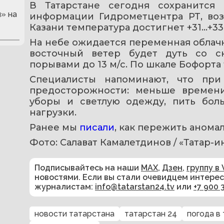
В Татарстане сегодня сохранится 
» на
информации Гидрометцентра РТ, возд
Казани температура достигнет +31…+33
На небе ожидается переменная облачн
восточный ветер будет дуть со ск
порывами до 13 м/с. По шкале Бофорта
Специалисты напоминают, что при
предосторожности: меньше времени
уборы и светлую одежду, пить бол
нагрузки.
Ранее мы 
писали
, как пережить анома
Фото: Салават Камалетдинов / «Татар-
Подписывайтесь на наши
MAX
,
Дзен
,
группу в 
новостями. Если вы стали очевидцем интере
журналистам:
info@tatarstan24.tv
или
+7 900 
новости татарстана
татарстан 24
погода в