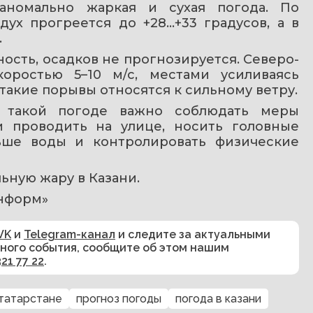
аномально жаркая и сухая погода. По 
ух прогреется до +28…+33 градусов, а в 
.
ость, осадков не прогнозируется. Северо-
оростью 5–10 м/с, местами усиливаясь 
 такие порывы относятся к сильному ветру.
 такой погоде важно соблюдать меры 
 проводить на улице, носить головные 
ьше воды и контролировать физические 
льную жару в Казани.
информ»
VK
и
Telegram-канал
и следите за актуальными
сного события, сообщите об этом нашим
321 77 22
.
 татарстане
прогноз погоды
погода в казани