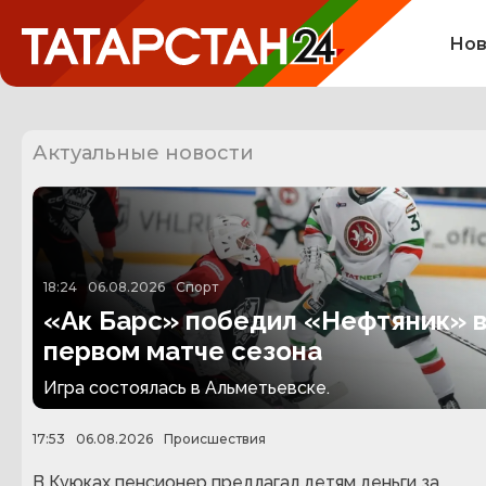
Нов
Актуальные новости
18:24
06.08.2026
Спорт
«Ак Барс» победил «Нефтяник» 
первом матче сезона
Игра состоялась в Альметьевске.
17:53
06.08.2026
Происшествия
В Куюках пенсионер предлагал детям деньги за