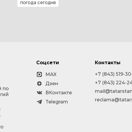
погода сегодня
Соцсети
Контакты
+7 (843) 519-30
MAX
+7 (843) 224-2
Дзен
й по
mail@tatarstan
ВКонтакте
огий
reclama@tatar
Telegram
я
а
го