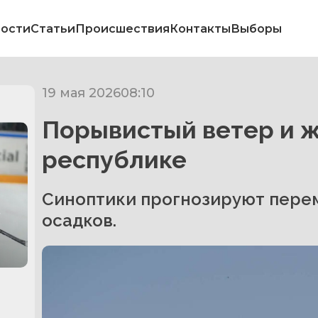
ости
Статьи
Происшествия
Контакты
Выборы
19 мая 2026
08:10
Порывистый ветер и ж
республике
Синоптики прогнозируют перем
в
осадков.