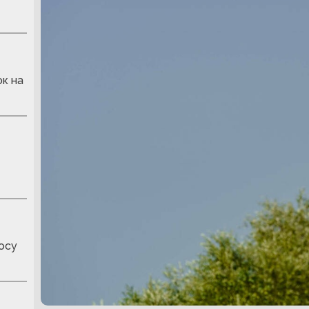
к на
осу