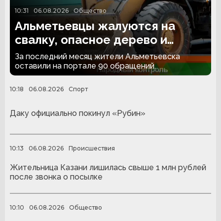
10:31
06.08.2026
Общество
Альметьевцы жалуются на
свалку, опасное дерево и
парковку без асфальта
За последний месяц жители Альметьевска
оставили на портале 90 обращений.
10:18
06.08.2026
Спорт
Даку официально покинул «Рубин»
10:13
06.08.2026
Происшествия
Жительница Казани лишилась свыше 1 млн рублей
после звонка о посылке
10:10
06.08.2026
Общество