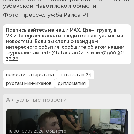
узбекской Навоийской области. 
Фото: пресс-служба Раиса РТ
Подписывайтесь на наши
MAX
,
Дзен
,
группу в
VK
и
Telegram-канал
и следите за актуальными
новостями. Если вы стали очевидцем
интересного события, сообщите об этом нашим
журналистам:
info@tatarstan24.tv
или
+7 900 321
77 22
.
новости татарстана
татарстан 24
рустам минниханов
дипломатия
Актуальные новости
18:00
07.08.2026
Общество