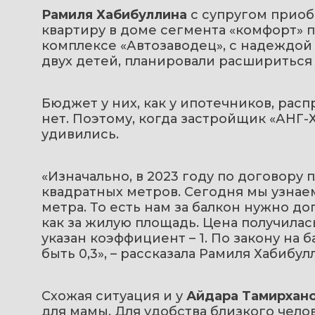
Рамиля Хабибуллина
 с супругом приоб
квартиру в доме сегмента «комфорт» п
комплексе «Автозаводец», с надеждой 
двух детей, планировали расшириться 
Бюджет у них, как у ипотечников, рас
нет. Поэтому, когда застройщик «АНГ-Х
удивились.
«Изначально, в 2023 году по договору 
квадратных метров. Сегодня мы узнаем,
метра. То есть нам за балкон нужно до
как за жилую площадь. Цена получилась
указан коэффициент – 1. По закону н
быть 0,3», – рассказала Рамиля Хабибулли
Схожая ситуация и у
 Айдара Тамирхано
для мамы. Для удобства близкого челов