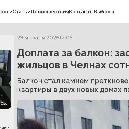
ости
Статьи
Происшествия
Контакты
Выборы
29 января 2026
12:05
Доплата за балкон: за
жильцов в Челнах сот
Балкон стал камнем преткнове
квартиры в двух новых домах по
ов,
очку