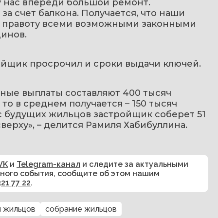
 нас впереди большой ремонт. 
а счет балкона. Получается, что наши 
ь правоту всеми возможными законными 
динов.
ойщик просрочил и сроки выдачи ключей.
ные выплаты составляют 400 тысяч 
 то в среднем получается – 150 тысяч 
 с будущих жильцов застройщик соберет 51 
верху», – делится Рамиля Хабибуллина.
VK
и
Telegram-канал
и следите за актуальными
сного события, сообщите об этом нашим
321 77 22
.
 жильцов
собрание жильцов