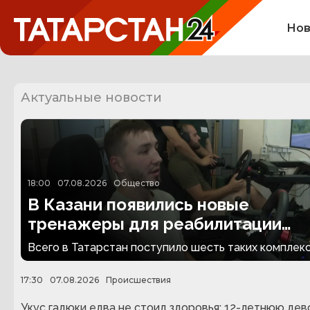
Нов
Актуальные новости
18:00
07.08.2026
Общество
В Казани появились новые
тренажеры для реабилитации
людей с ампутациями
Всего в Татарстан поступило шесть таких комплекс
17:30
07.08.2026
Происшествия
Укус гадюки едва не стоил здоровья: 12-летнюю дев