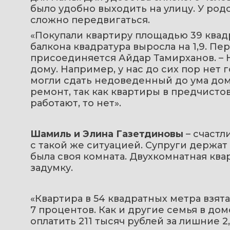
было удобно выходить на улицу. У род
сложно передвигаться. 
«Покупали квартиру площадью 39 квадра
балкона квадратура выросла на 1,9. Пер
присоединяется Айдар Тамирханов. – 
дому. Например, у нас до сих пор нет г
могли сдать недоведенный до ума дом.
ремонт, так как квартиры в предчистов
работают, то нет». 
Шамиль и Элина Газетдиновы
 – счаст
с такой же ситуацией. Супруги держат н
была своя комната. Двухкомнатная ква
задумку.
«Квартира в 54 квадратных метра взята
7 процентов. Как и другие семья в дом
оплатить 211 тысяч рублей за лишние 2