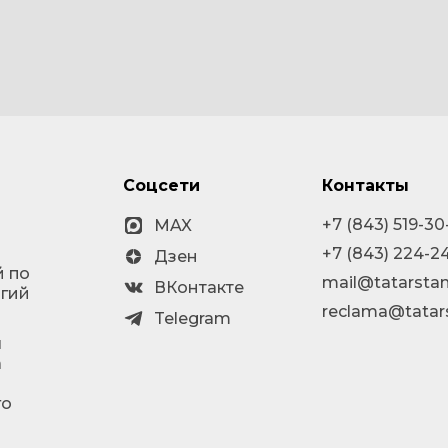
Соцсети
Контакты
+7 (843) 519-30
MAX
+7 (843) 224-2
Дзен
й по
mail@tatarstan
ВКонтакте
огий
reclama@tatar
Telegram
я
а
го