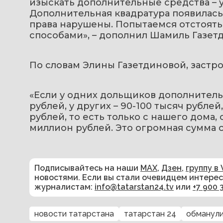
изыскать дополнительные средства – у
Дополнительная квадратура появилась з
права нарушены. Попытаемся отстоят
способами», – дополнил Шамиль Газет
По словам Элины Газетдиновой, застр
«Если у одних дольщиков дополнитель
рублей, у других – 90-100 тысяч рублей,
рублей, то есть только с нашего дома,
миллион рублей. Это огромная сумма с
Подписывайтесь на наши
MAX
,
Дзен
,
группу в 
новостями. Если вы стали очевидцем интере
журналистам:
info@tatarstan24.tv
или
+7 900 
новости татарстана
татарстан 24
обманули