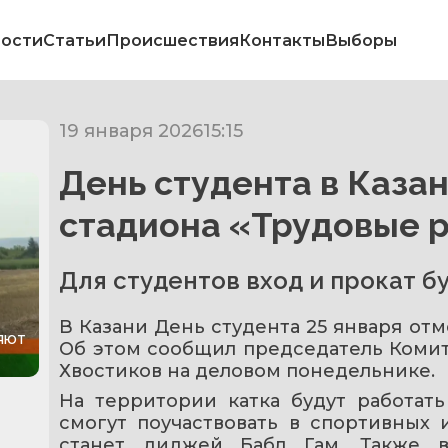
ости
Статьи
Происшествия
Контакты
Выборы
19 января 2026
15:15
День студента в Каза
стадиона «Трудовые 
Для студентов вход и прокат 
В Казани День студента 25 января отм
яют
Об этом сообщил председатель Комит
Хвостиков на деловом понедельнике.
На территории катка будут работать
смогут поучаствовать в спортивных 
станет диджей Бабл Гам. Также в