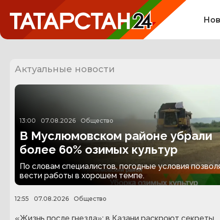
Нов
Актуальные новости
13:00
07.08.2026
Общество
В Муслюмовском районе убрали
более 60% озимых культур
По словам специалистов, погодные условия позвол
вести работы в хорошем темпе.
12:55
07.08.2026
Общество
«Жизнь после гнезда»: в Казани раскроют секреты