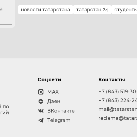
а
новости татарстана
татарстан 24
студент
Соцсети
Контакты
+7 (843) 519-30
MAX
+7 (843) 224-2
Дзен
й по
mail@tatarstan
ВКонтакте
огий
reclama@tatar
Telegram
я
а