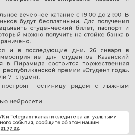
ное вечернее катание с 19:00 до 21:00. В 
ньков будут бесплатными. Для получения 
дъявить студенческий билет, паспорт и 
оторый можно получить на стойке банка в 
граничено.
ся и в последующие дни. 26 января в 
ероприятие для студентов Казанский 
я в Пирамида состоится торжественная 
республиканской премии «Студент года». 
и 71 студент.
построят гостиницу рядом с лыжным 
ью нейросети
VK
и
Telegram-канал
и следите за актуальными
сного события, сообщите об этом нашим
321 77 22
.