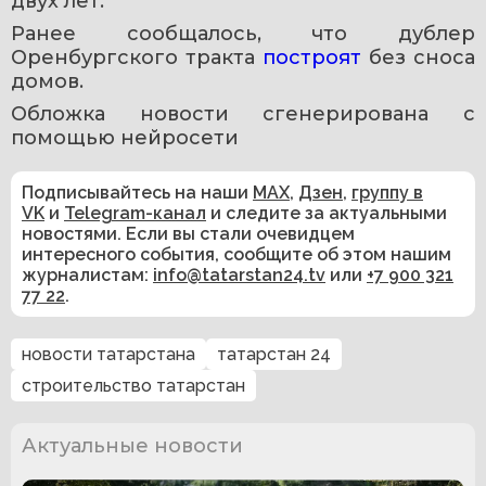
двух лет.
Ранее сообщалось, что дублер 
Оренбургского тракта 
построят 
без сноса 
домов. 
Обложка новости сгенерирована с 
помощью нейросети
Подписывайтесь на наши
MAX
,
Дзен
,
группу в
VK
и
Telegram-канал
и следите за актуальными
новостями. Если вы стали очевидцем
интересного события, сообщите об этом нашим
журналистам:
info@tatarstan24.tv
или
+7 900 321
77 22
.
новости татарстана
татарстан 24
строительство татарстан
Актуальные новости