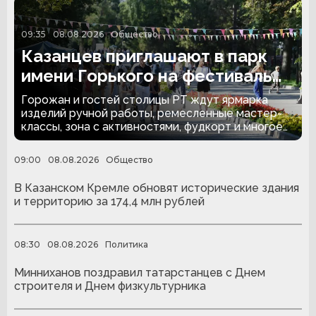
09:35
08.08.2026
Общество
Казанцев приглашают в парк
имени Горького на фестиваль
«Итиль»
Горожан и гостей столицы РТ ждут ярмарка
изделий ручной работы, ремесленные мастер-
классы, зона с активностями, фудкорт и многое
другое,
09:00
08.08.2026
Общество
В Казанском Кремле обновят исторические здания
и территорию за 174,4 млн рублей
08:30
08.08.2026
Политика
Минниханов поздравил татарстанцев с Днем
строителя и Днем физкультурника