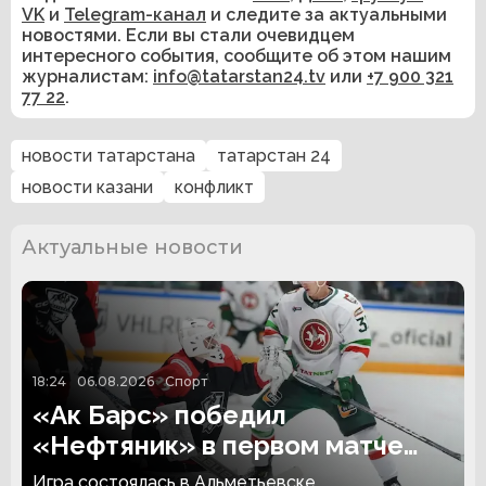
VK
и
Telegram-канал
и следите за актуальными
новостями. Если вы стали очевидцем
интересного события, сообщите об этом нашим
журналистам:
info@tatarstan24.tv
или
+7 900 321
77 22
.
новости татарстана
татарстан 24
новости казани
конфликт
Актуальные новости
18:24
06.08.2026
Спорт
«Ак Барс» победил
«Нефтяник» в первом матче
сезона
Игра состоялась в Альметьевске.