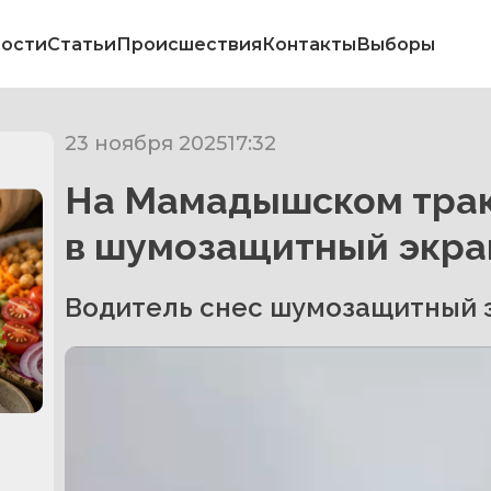
ости
Статьи
Происшествия
Контакты
Выборы
23 ноября 2025
17:32
На Мамадышском трак
в шумозащитный экра
Водитель снес шумозащитный э