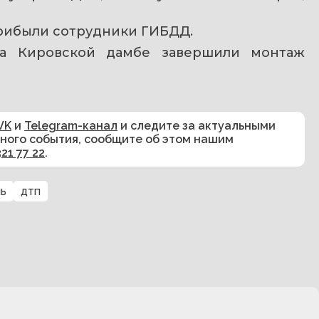
рибыли сотрудники ГИБДД.
на Кировской дамбе завершили монтаж 
VK
и
Telegram-канал
и следите за актуальными
сного события, сообщите об этом нашим
321 77 22
.
нь
дтп