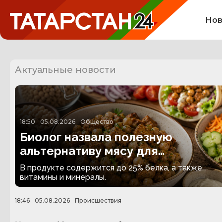
Нов
Актуальные новости
18:50
05.08.2026
Общество
Биолог назвала полезную
альтернативу мясу для
вегетарианцев
В продукте содержится до 25% белка, а также
витамины и минералы.
18:46
05.08.2026
Происшествия