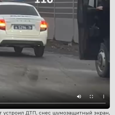
 устроил ДТП, снес шумозащитный экран, 