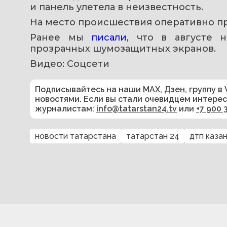
и панель улетела в неизвестность.
На место происшествия оперативно п
Ранее мы 
писали
, что в августе 
прозрачных шумозащитных экранов.
Видео: Соцсети
Подписывайтесь на наши
MAX
,
Дзен
,
группу в 
новостями. Если вы стали очевидцем интере
журналистам:
info@tatarstan24.tv
или
+7 900 
новости татарстана
татарстан 24
дтп каза