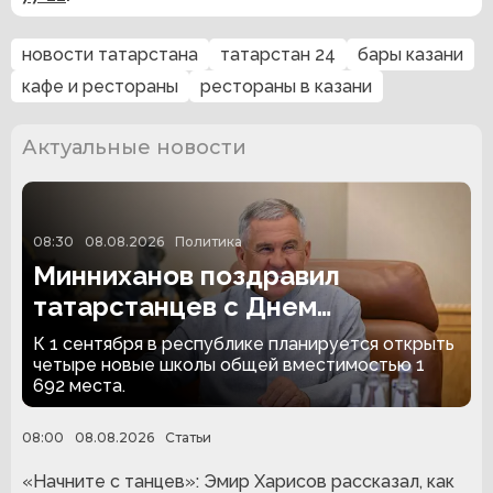
новости татарстана
татарстан 24
бары казани
кафе и рестораны
рестораны в казани
Актуальные новости
08:30
08.08.2026
Политика
Минниханов поздравил
татарстанцев с Днем
строителя и Днем
К 1 сентября в республике планируется открыть
физкультурника
четыре новые школы общей вместимостью 1
692 места.
08:00
08.08.2026
Статьи
«Начните с танцев»: Эмир Харисов рассказал, как