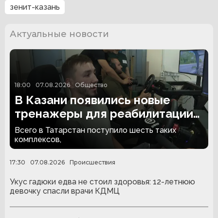
зенит-казань
Актуальные новости
18:00
07.08.2026
Общество
В Казани появились новые
тренажеры для реабилитации
людей с ампутациями
Всего в Татарстан поступило шесть таких
комплексов,
17:30
07.08.2026
Происшествия
Укус гадюки едва не стоил здоровья: 12-летнюю
девочку спасли врачи КДМЦ