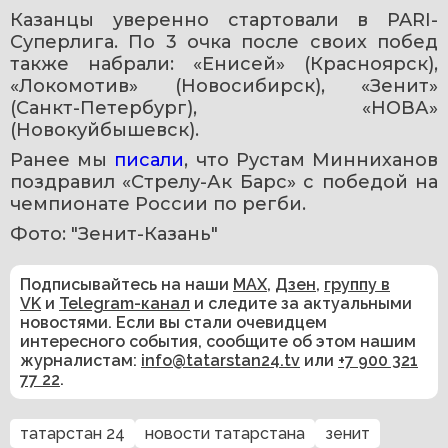
Казанцы уверенно стартовали в PARI-
Суперлига. По 3 очка после своих побед 
также набрали: «Енисей» (Красноярск), 
«Локомотив» (Новосибирск), «Зенит» 
(Санкт-Петербург), «НОВА» 
(Новокуйбышевск).
Ранее мы 
писали
, что Рустам Минниханов 
поздравил «Стрелу-Ак Барс» с победой на 
чемпионате России по регби.
Фото: "Зенит-Казань"
Подписывайтесь на наши
MAX
,
Дзен
,
группу в
VK
и
Telegram-канал
и следите за актуальными
новостями. Если вы стали очевидцем
интересного события, сообщите об этом нашим
журналистам:
info@tatarstan24.tv
или
+7 900 321
77 22
.
татарстан 24
новости татарстана
зенит