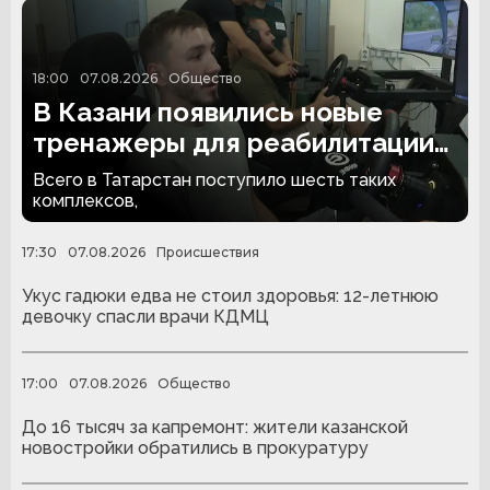
18:00
07.08.2026
Общество
В Казани появились новые
тренажеры для реабилитации
людей с ампутациями
Всего в Татарстан поступило шесть таких
комплексов,
17:30
07.08.2026
Происшествия
Укус гадюки едва не стоил здоровья: 12-летнюю
девочку спасли врачи КДМЦ
17:00
07.08.2026
Общество
До 16 тысяч за капремонт: жители казанской
новостройки обратились в прокуратуру