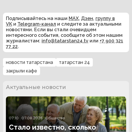
Подписывайтесь на наши
MAX
,
Дзен
,
группу в
VK
и
Telegram-канал
и следите за актуальными
новостями. Если вы стали очевидцем
интересного события, сообщите об этом нашим
журналистам:
info@tatarstan24.tv
или
+7 900 321
77 22
.
новости татарстана
татарстан 24
закрыли кафе
Актуальные новости
07:10
07.08.2026
Общество
Стало известно, сколько