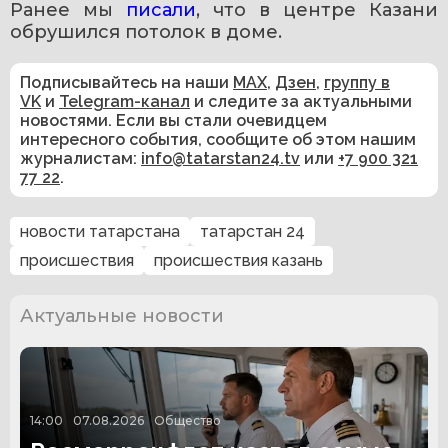
Ранее мы 
писали
, что в центре Казани 
обрушился потолок в доме.
Подписывайтесь на наши
MAX
,
Дзен
,
группу в
VK
и
Telegram-канал
и следите за актуальными
новостями. Если вы стали очевидцем
интересного события, сообщите об этом нашим
журналистам:
info@tatarstan24.tv
или
+7 900 321
77 22
.
новости татарстана
татарстан 24
происшествия
происшествия казань
Актуальные новости
14:00
07.08.2026
Общество