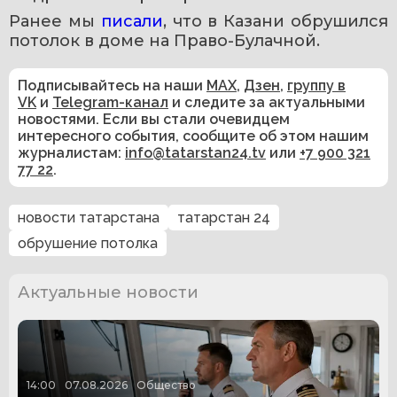
Ранее мы 
писали
, что в Казани обрушился 
потолок в доме на Право-Булачной.
Подписывайтесь на наши
MAX
,
Дзен
,
группу в
VK
и
Telegram-канал
и следите за актуальными
новостями. Если вы стали очевидцем
интересного события, сообщите об этом нашим
журналистам:
info@tatarstan24.tv
или
+7 900 321
77 22
.
новости татарстана
татарстан 24
обрушение потолка
Актуальные новости
14:00
07.08.2026
Общество