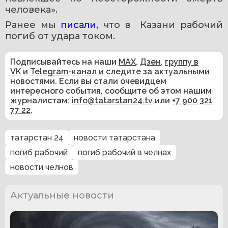
человека».
Ранее мы 
писали
, что в  Казани рабочий 
погиб от удара током.
Подписывайтесь на наши
MAX
,
Дзен
,
группу в
VK
и
Telegram-канал
и следите за актуальными
новостями. Если вы стали очевидцем
интересного события, сообщите об этом нашим
журналистам:
info@tatarstan24.tv
или
+7 900 321
77 22
.
татарстан 24
новости татарстана
погиб рабочий
погиб рабочий в челнах
новости челнов
Актуальные новости