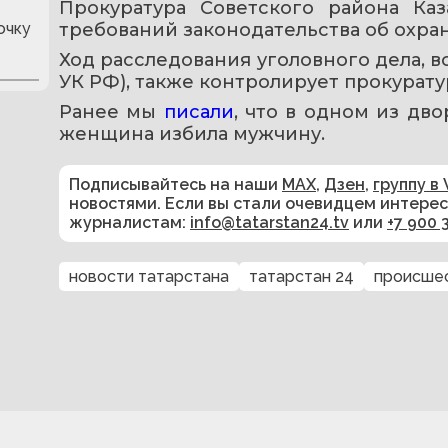
Прокуратура Советского района Каз
очку
требований законодательства об охран
Ход расследования уголовного дела, воз
УК РФ), также контролирует прокурату
Ранее мы 
писали
, что в одном из дв
женщина избила мужчину.
Подписывайтесь на наши
MAX
,
Дзен
,
группу в 
новостями. Если вы стали очевидцем интере
журналистам:
info@tatarstan24.tv
или
+7 900 
новости татарстана
татарстан 24
происше