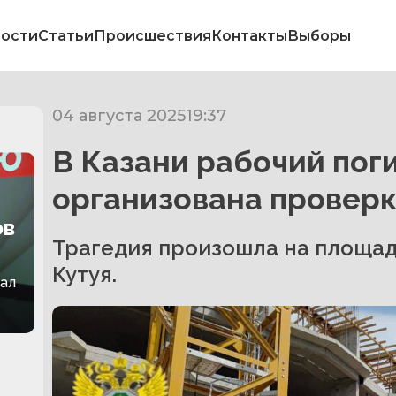
ости
Статьи
Происшествия
Контакты
Выборы
04 августа 2025
19:37
В Казани рабочий поги
организована провер
ов
Трагедия произошла на площад
Кутуя.
зал