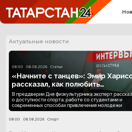
Нов
Актуальные новости
08:00
08.08.2026
Статьи
«Начните с танцев»: Эмир Харис
рассказал, как полюбить
физкультуру
В преддверии Дня физкультурника эксперт расска
о доступности спорта, работе со студентами и
современных способах привлечения молодежи
08:00
08.08.2026
Спорт