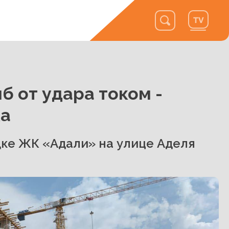
б от удара током -
ка
ке ЖК «Адали» на улице Аделя