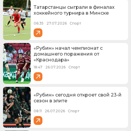
Татарстанцы сыграли в финалах
хоккейного турнира в Минске
06:35
27.07.2026
Спорт
«Рубин» начал чемпионат с
домашнего поражения от
«Краснодара»
18:47
26.07.2026
Спорт
«Рубин» сегодня откроет свой 23-й
сезон в элите
08:11
26.07.2026
Спорт