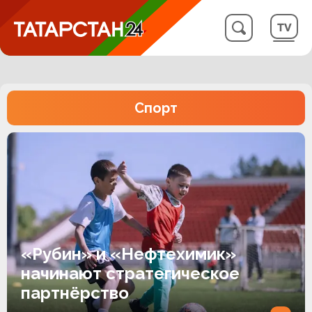
Спорт
«Рубин» и «Нефтехимик»
начинают стратегическое
партнёрство