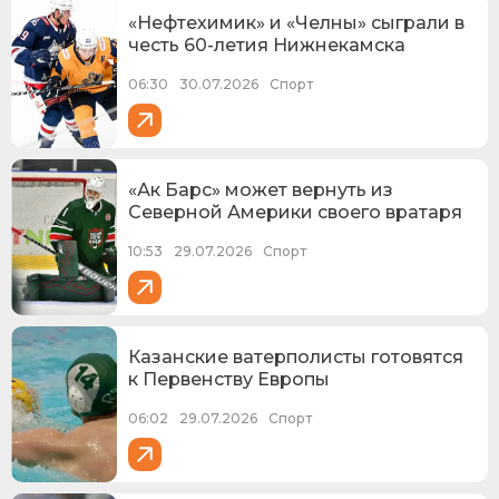
«Нефтехимик» и «Челны» сыграли в
честь 60-летия Нижнекамска
06:30
30.07.2026
Спорт
«Ак Барс» может вернуть из
Северной Америки своего вратаря
10:53
29.07.2026
Спорт
Казанские ватерполисты готовятся
к Первенству Европы
06:02
29.07.2026
Спорт