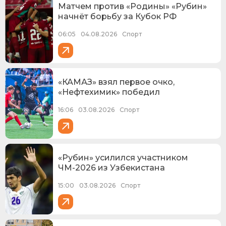
Матчем против «Родины» «Рубин»
начнёт борьбу за Кубок РФ
06:05
04.08.2026
Спорт
«КАМАЗ» взял первое очко,
«Нефтехимик» победил
16:06
03.08.2026
Спорт
«Рубин» усилился участником
ЧМ-2026 из Узбекистана
15:00
03.08.2026
Спорт