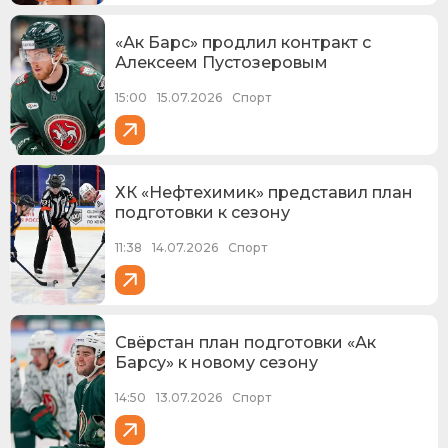
«Ак Барс» продлил контракт с
Алексеем Пустозеровым
15:00
15.07.2026
Спорт
ХК «Нефтехимик» представил план
подготовки к сезону
11:38
14.07.2026
Спорт
Свёрстан план подготовки «Ак
Барсу» к новому сезону
14:50
13.07.2026
Спорт