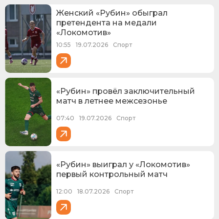
Женский «Рубин» обыграл
претендента на медали
«Локомотив»
10:55
19.07.2026
Спорт
«Рубин» провёл заключительный
матч в летнее межсезонье
07:40
19.07.2026
Спорт
«Рубин» выиграл у «Локомотив»
первый контрольный матч
12:00
18.07.2026
Спорт