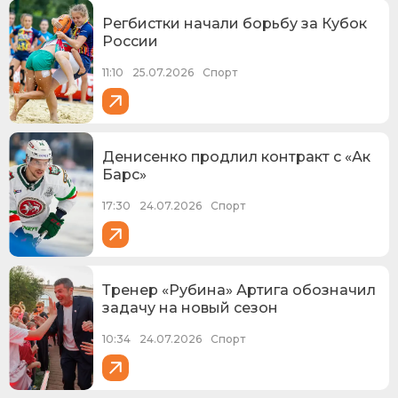
Регбистки начали борьбу за Кубок
России
11:10
25.07.2026
Спорт
Денисенко продлил контракт с «Ак
Барс»
17:30
24.07.2026
Спорт
Тренер «Рубина» Артига обозначил
задачу на новый сезон
10:34
24.07.2026
Спорт