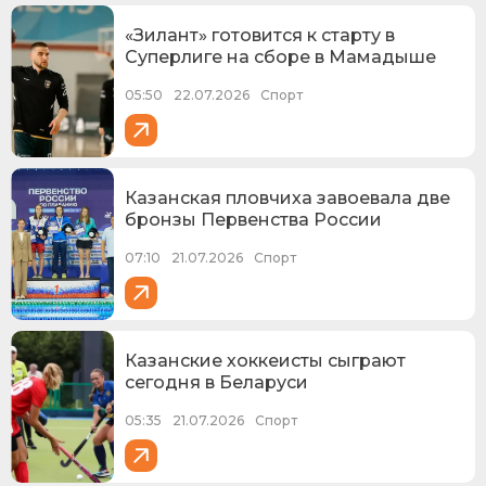
«Зилант» готовится к старту в
Суперлиге на сборе в Мамадыше
05:50
22.07.2026
Спорт
Казанская пловчиха завоевала две
бронзы Первенства России
07:10
21.07.2026
Спорт
Казанские хоккеисты сыграют
сегодня в Беларуси
05:35
21.07.2026
Спорт