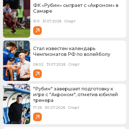
ФК «Рубин» сыграет с «Акроном» в
Самаре
15:11
31.07.2026
Спорт
Стал известен календарь
Чемпионатов РФ по волейболу
06:02
31.07.2026
Спорт
"Рубин" завершает подготовку к
игре с "Акроном", отметив юбилей
тренера
17:26
30.07.2026
Спорт