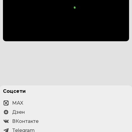
"ПОЛИГЛОТ 335 Тартма от
14.07.2026"
0:00
/
0:00
Соцсети
MAX
Дзен
ВКонтакте
Telegram