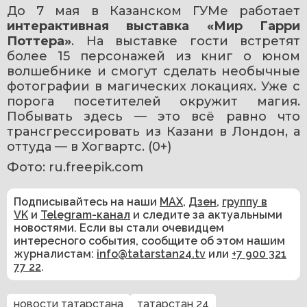
До 7 мая в Казанском ГУМе работает 
интерактивная выставка «Мир Гарри 
Поттера»
. На выставке гости встретят 
более 15 персонажей из книг о юном 
волшебнике и смогут сделать необычные 
фотографии в магических локациях. Уже с 
порога посетителей окружит магия. 
Побывать здесь — это всё равно что 
трансгрессировать из Казани в Лондон, а 
оттуда — в Хогвартс. (0+)
Фото: ru.freepik.com
Подписывайтесь на наши
MAX
,
Дзен
,
группу в
VK
и
Telegram-канал
и следите за актуальными
новостями. Если вы стали очевидцем
интересного события, сообщите об этом нашим
журналистам:
info@tatarstan24.tv
или
+7 900 321
77 22
.
новости татарстана
татарстан 24