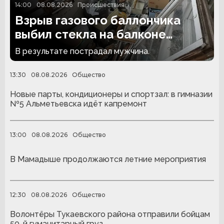
14:00
08.08.2026
Происшествия
Взрыв газового баллончика
выбил стекла на балконе
челнинской многоэтажки
В результате пострадал мужчина.
13:30
08.08.2026
Общество
Новые парты, кондиционеры и спортзал: в гимназии
№5 Альметьевска идёт капремонт
13:00
08.08.2026
Общество
В Мамадыше продолжаются летние мероприятия
12:30
08.08.2026
Общество
Волонтёры Тукаевского района отправили бойцам
50-й гуманитарный груз