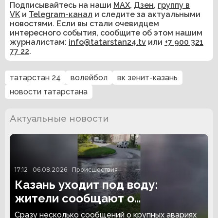
Подписывайтесь на наши
MAX
,
Дзен
,
группу в
VK
и
Telegram-канал
и следите за актуальными
новостями. Если вы стали очевидцем
интересного события, сообщите об этом нашим
журналистам:
info@tatarstan24.tv
или
+7 900 321
77 22
.
татарстан 24
волейбол
вк зенит-казань
новости татарстана
Актуальные новости
17:12
06.08.2026
Происшествия
Казань уходит под воду:
жители сообщают о
коммунальных авариях в разных
Сразу несколько сообщений о крупных авариях